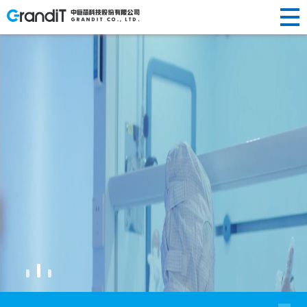
INVESTOR
HUMAN
RELATIONS
NEWS
ABOUT US
企业简介
半导体晶
替代性研
荣誉资质
光纤光棒
投资
新闻动态
人才理念
RESOURCES
R&D
新闻
关于
PRODUCTS
发展历程
圆制造
发
社会责任
制造
声明公告
人才招聘
者关
企业文化
硅/化合物
定制化研
光伏制造
人力
中心
研发
我们
专注于半导体制造支撑业
产品
衬底片制
发
其他
系
资源
造
前瞻性研
创新
中心
半导体显
发
示制造