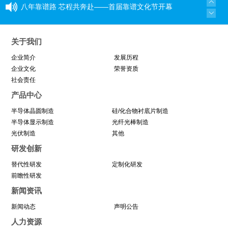
八年靠谱路 芯程共奔赴——首届靠谱文化节开幕
式暨八周年庆活动圆满举行
关于我们
与城同行，为热爱开跑
企业简介
发展历程
企业文化
荣誉资质
社会责任
喜讯！中巨芯成功建立“浙江省博士后工作站”
产品中心
同心同行 见证成长——中巨芯上市两周年纪念活
半导体晶圆制造
硅/化合物衬底片制造
半导体显示制造
光纤光棒制造
光伏制造
动圆满结束
其他
研发创新
学芯谱理念 做靠谱者--中巨芯靠谱文化宣讲月活
替代性研发
定制化研发
前瞻性研发
动圆满收官
新闻资讯
新闻动态
声明公告
因为靠谱 所以信赖 | 中巨芯《芯谱》发布会
人力资源