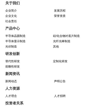
关于我们
动圆满结束
企业简介
发展历程
企业文化
荣誉资质
社会责任
学芯谱理念 做靠谱者--中巨芯靠谱文化宣讲月活
产品中心
动圆满收官
半导体晶圆制造
硅/化合物衬底片制造
半导体显示制造
光纤光棒制造
光伏制造
因为靠谱 所以信赖 | 中巨芯《芯谱》发布会
其他
研发创新
暨“靠谱2025-2027”落地规划启动仪式
替代性研发
定制化研发
前瞻性研发
中巨芯(688549)今日成功登陆上交所科创板！
新闻资讯
新闻动态
声明公告
中巨芯参展SEMICON China 2021
人力资源
八年靠谱路 芯程共奔赴——首届靠谱文化节开幕
人才理念
人才招聘
投资者关系
式暨八周年庆活动圆满举行