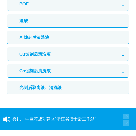
BOE
混酸
英文：Buffered Oxide Etchant
主要应用：SiO2缓释蚀刻
Al蚀刻后清洗液
英文：Mixtures(Acid)
产品详情
主要应用：Si/SiO2、Ti/TiN、W等硅和金属蚀刻
Cu蚀刻后清洗液
英文：Al PERR
产品详情
主要应用：金属Al线互连，蚀刻后清洗液
Co蚀刻后清洗液
英文：Cu PERR
产品详情
主要应用：金属Cu线互连，蚀刻后清洗液
光刻后剥离液、清洗液
英文：Co PERR
产品详情
主要应用：金属Co线互连，蚀刻后清洗液
英文：stripper and photoresists cleans
产品详情
主要应用：去除、清洗光刻工艺后残留光刻胶
喜讯！中巨芯成功建立“浙江省博士后工作站”
产品详情
同心同行 见证成长——中巨芯上市两周年纪念活