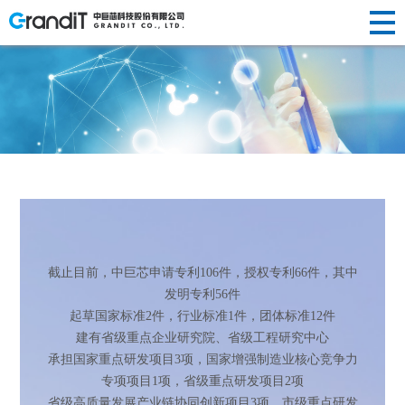
INVESTOR
HUMAN
RELATIONS
NEWS
ABOUT US
企业简介
半导体晶
替代性研
荣誉资质
光纤光棒
投资
新闻动态
人才理念
RESOURCES
R&D
新闻
关于
PRODUCTS
发展历程
圆制造
发
社会责任
制造
声明公告
人才招聘
者关
企业文化
硅/化合物
定制化研
光伏制造
人力
中心
研发
我们
产品
衬底片制
发
其他
系
资源
造
前瞻性研
创新
中心
半导体显
发
截止目前，中巨芯申请专利106件，授权专利66件，其中
示制造
发明专利56件
起草国家标准2件，行业标准1件，团体标准12件
建有省级重点企业研究院、省级工程研究中心
承担国家重点研发项目3项，国家增强制造业核心竞争力
专项项目1项，省级重点研发项目2项
省级高质量发展产业链协同创新项目3项，市级重点研发