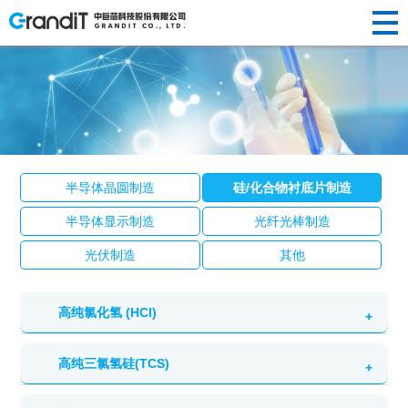
INVESTOR
HUMAN
RELATIONS
NEWS
ABOUT US
企业简介
半导体晶
替代性研
荣誉资质
光纤光棒
投资
新闻动态
人才理念
RESOURCES
R&D
新闻
关于
PRODUCTS
发展历程
圆制造
发
社会责任
制造
声明公告
人才招聘
者关
半导体晶圆制造
硅/化合物衬底片制造
企业文化
硅/化合物
定制化研
光伏制造
人力
中心
研发
我们
产品
衬底片制
发
其他
半导体显示制造
光纤光棒制造
系
资源
造
前瞻性研
创新
中心
光伏制造
其他
半导体显
发
示制造
高纯氯化氢 (HCl)
高纯三氯氢硅(TCS)
英文名称：Hydrogen Chloride
纯度等级：6N