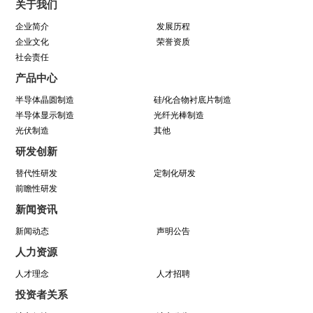
关于我们
动圆满结束
企业简介
发展历程
企业文化
荣誉资质
社会责任
学芯谱理念 做靠谱者--中巨芯靠谱文化宣讲月活
产品中心
动圆满收官
半导体晶圆制造
硅/化合物衬底片制造
半导体显示制造
光纤光棒制造
光伏制造
因为靠谱 所以信赖 | 中巨芯《芯谱》发布会
其他
研发创新
暨“靠谱2025-2027”落地规划启动仪式
替代性研发
定制化研发
前瞻性研发
中巨芯(688549)今日成功登陆上交所科创板！
新闻资讯
新闻动态
声明公告
中巨芯参展SEMICON China 2021
人力资源
八年靠谱路 芯程共奔赴——首届靠谱文化节开幕
人才理念
人才招聘
投资者关系
式暨八周年庆活动圆满举行