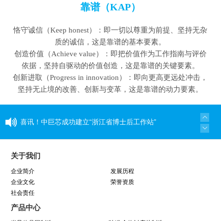
靠谱（KAP）
恪守诚信（Keep honest）：即一切以尊重为前提、坚持无杂
质的诚信，这是靠谱的基本要素。
创造价值（Achieve value）
：
即把价值作为工作指南与评价
依据，坚持自驱动的价值创造，这是靠谱的关键要素。
创新进取（Progress in innovation）
：
即向更高更远处冲击，
坚持无止境的改善、创新与变革，这是靠谱的动力要素。
喜讯！中巨芯成功建立“浙江省博士后工作站”
同心同行 见证成长——中巨芯上市两周年纪念活
关于我们
动圆满结束
企业简介
发展历程
企业文化
荣誉资质
社会责任
学芯谱理念 做靠谱者--中巨芯靠谱文化宣讲月活
产品中心
动圆满收官