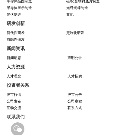
半导体晶圆制造
硅/化合物衬底片制造
半导体显示制造
光纤光棒制造
光伏制造
因为靠谱 所以信赖 | 中巨芯《芯谱》发布会
其他
研发创新
暨“靠谱2025-2027”落地规划启动仪式
替代性研发
定制化研发
前瞻性研发
中巨芯(688549)今日成功登陆上交所科创板！
新闻资讯
新闻动态
声明公告
中巨芯参展SEMICON China 2021
人力资源
八年靠谱路 芯程共奔赴——首届靠谱文化节开幕
人才理念
人才招聘
投资者关系
式暨八周年庆活动圆满举行
沪市行情
沪市公告
公司发布
公司章程
与城同行，为热爱开跑
互动交流
联系方式
联系我们