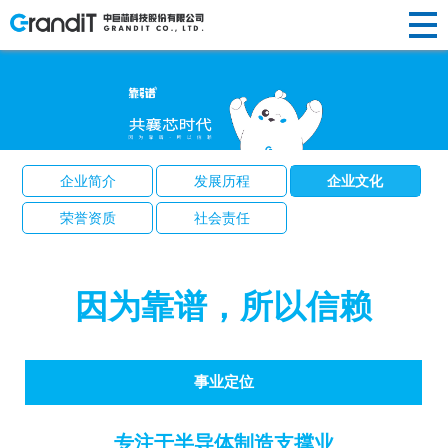
INVESTOR
HUMAN
RELATIONS
NEWS
ABOUT US
企业简介
半导体晶
替代性研
荣誉资质
光纤光棒
投资
新闻动态
人才理念
RESOURCES
R&D
新闻
关于
PRODUCTS
发展历程
圆制造
发
社会责任
制造
企业简介
发展历程
企业文化
声明公告
人才招聘
者关
企业文化
硅/化合物
定制化研
光伏制造
人力
中心
荣誉资质
社会责任
研发
我们
产品
衬底片制
发
其他
系
资源
造
前瞻性研
创新
中心
半导体显
发
因为靠谱，所以信赖
示制造
事业定位
专注于半导体制造支撑业