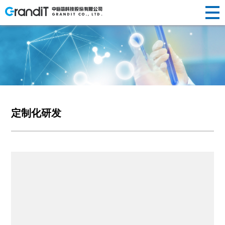
INVESTOR
HUMAN
RELATIONS
NEWS
ABOUT US
企业简介
半导体晶
替代性研
荣誉资质
光纤光棒
投资
新闻动态
人才理念
RESOURCES
R&D
新闻
关于
PRODUCTS
发展历程
圆制造
发
社会责任
制造
声明公告
人才招聘
者关
企业文化
硅/化合物
定制化研
光伏制造
人力
中心
研发
定制化研发
我们
产品
衬底片制
发
其他
系
资源
造
前瞻性研
创新
中心
半导体显
发
示制造