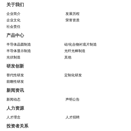
关于我们
与城同行，为热爱开跑
企业简介
发展历程
企业文化
荣誉资质
社会责任
喜讯！中巨芯成功建立“浙江省博士后工作站”
产品中心
同心同行 见证成长——中巨芯上市两周年纪念活
半导体晶圆制造
硅/化合物衬底片制造
半导体显示制造
光纤光棒制造
动圆满结束
光伏制造
其他
研发创新
学芯谱理念 做靠谱者--中巨芯靠谱文化宣讲月活
替代性研发
定制化研发
前瞻性研发
动圆满收官
新闻资讯
新闻动态
声明公告
因为靠谱 所以信赖 | 中巨芯《芯谱》发布会
人力资源
暨“靠谱2025-2027”落地规划启动仪式
人才理念
人才招聘
投资者关系
中巨芯(688549)今日成功登陆上交所科创板！