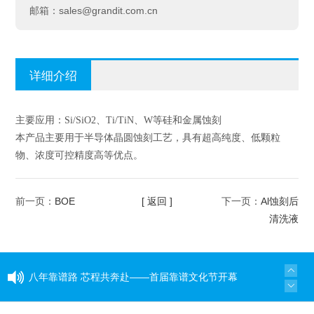
sales@grandit.com.cn
邮箱：
详细介绍
主要应用：Si/SiO2、Ti/TiN、W等硅和金属蚀刻
本产品主要用于半导体晶圆蚀刻工艺，具有超高纯度、低颗粒
物、浓度可控精度高等优点。
BOE
[ 返回 ]
Al蚀刻后
前一页：
下一页：
清洗液
八年靠谱路 芯程共奔赴——首届靠谱文化节开幕
式暨八周年庆活动圆满举行