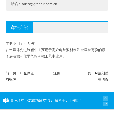
sales@grandit.com.cn
邮箱：
详细介绍
主要应用：Ru互连
在半导体先进制程中主要用于高介电常数材料和金属钛薄膜的原
子层沉积与化学气相沉积工艺中应用。
Hf金属基
[ 返回 ]
Al蚀刻后
前一页：
下一页：
前驱体
清洗液
喜讯！中巨芯成功建立“浙江省博士后工作站”
同心同行 见证成长——中巨芯上市两周年纪念活