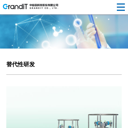
INVESTOR
HUMAN
RELATIONS
NEWS
ABOUT US
企业简介
半导体晶
替代性研
荣誉资质
光纤光棒
投资
新闻动态
人才理念
RESOURCES
R&D
新闻
关于
PRODUCTS
发展历程
圆制造
发
社会责任
制造
声明公告
人才招聘
者关
企业文化
硅/化合物
定制化研
光伏制造
人力
中心
研发
替代性研发
我们
产品
衬底片制
发
其他
系
资源
造
前瞻性研
创新
中心
半导体显
发
示制造