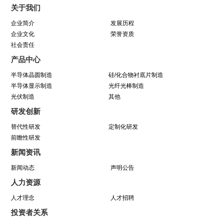
关于我们
动圆满结束
企业简介
发展历程
企业文化
荣誉资质
社会责任
学芯谱理念 做靠谱者--中巨芯靠谱文化宣讲月活
产品中心
动圆满收官
半导体晶圆制造
硅/化合物衬底片制造
半导体显示制造
光纤光棒制造
光伏制造
因为靠谱 所以信赖 | 中巨芯《芯谱》发布会
其他
研发创新
暨“靠谱2025-2027”落地规划启动仪式
替代性研发
定制化研发
前瞻性研发
中巨芯(688549)今日成功登陆上交所科创板！
新闻资讯
新闻动态
声明公告
中巨芯参展SEMICON China 2021
人力资源
八年靠谱路 芯程共奔赴——首届靠谱文化节开幕
人才理念
人才招聘
投资者关系
式暨八周年庆活动圆满举行