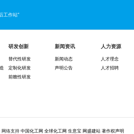
后工作站”
两周年纪念活动圆满结束
谱文化宣讲月活动圆满收官
研发创新
新闻资讯
人力资源
替代性研发
新闻动态
人才理念
发布会暨“靠谱2025-2027”落地规划启动仪式
造
定制化研发
声明公告
人才招聘
交所科创板！
前瞻性研发
靠谱文化节开幕式暨八周年庆活动圆满举行
中国化工网
全球化工网
生意宝
网盛建站
著作权声明
5
网络支持