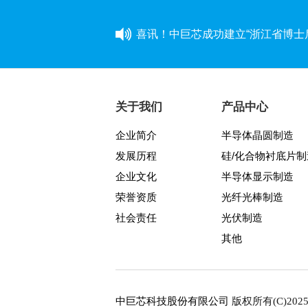
喜讯！中巨芯成功建立“浙江省博士
同心同行 见证成长——中巨芯上市
学芯谱理念 做靠谱者--中巨芯靠
关于我们
产品中心
企业简介
半导体晶圆制造
因为靠谱 所以信赖 | 中巨芯《芯谱》
发展历程
硅/化合物衬底片制
中巨芯(688549)今日成功登陆上
企业文化
半导体显示制造
荣誉资质
光纤光棒制造
中巨芯参展SEMICON China 2021
社会责任
光伏制造
其他
八年靠谱路 芯程共奔赴——首届
与城同行，为热爱开跑
中巨芯科技股份有限公司
版权所有(C)202