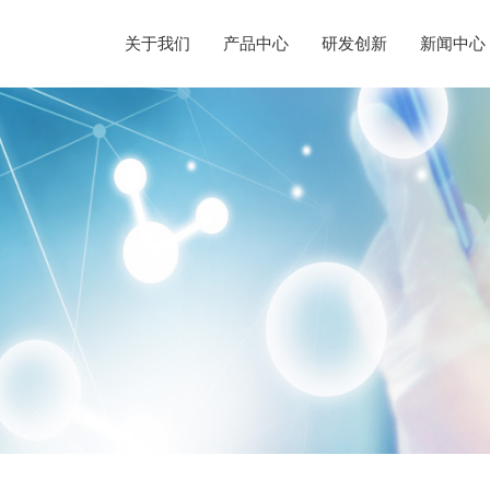
关于我们
产品中心
研发创新
新闻中心
企业简介
半导体晶圆制造
替代性研发
荣誉资质
光纤光棒制造
新闻动态
人才理念
发展历程
硅/化合物衬底片制造
定制化研发
社会责任
光伏制造
声明公告
人才招聘
企业文化
半导体显示制造
前瞻性研发
其他